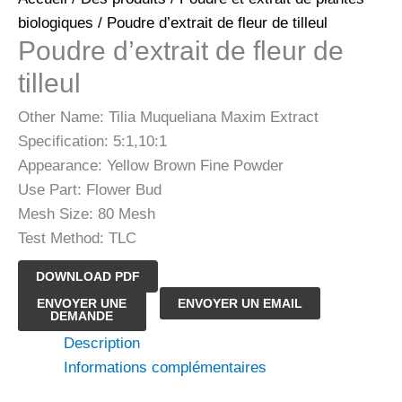
biologiques
/ Poudre d’extrait de fleur de tilleul
Poudre d’extrait de fleur de
tilleul
Other Name: Tilia Muqueliana Maxim Extract
Specification: 5:1,10:1
Appearance: Yellow Brown Fine Powder
Use Part: Flower Bud
Mesh Size: 80 Mesh
Test Method: TLC
DOWNLOAD PDF
quantité
ENVOYER UNE
ENVOYER UN EMAIL
DEMANDE
de
Description
Poudre
Informations complémentaires
d'extrait
de