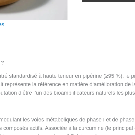
de
Poudre
d'extrait
es
de
poivre
noir
 ?
tré standardisé à haute teneur en pipérine (≥95 %), le pri
rait représente la référence en matière d’amélioration de l
utation d’être l’un des bioamplificateurs naturels les plus
modulant les voies métaboliques de phase I et de phase I
s composés actifs. Associée à la curcumine (le principal 