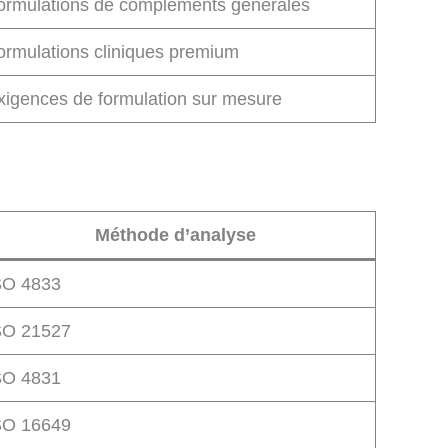
ormulations de compléments générales
ormulations cliniques premium
xigences de formulation sur mesure
Méthode d’analyse
SO 4833
SO 21527
SO 4831
SO 16649