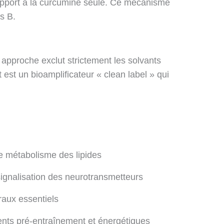
rapport à la curcumine seule. Ce mécanisme
s B.
 approche exclut strictement les solvants
t est un bioamplificateur « clean label » qui
e métabolisme des lipides
signalisation des neurotransmetteurs
raux essentiels
ents pré-entraînement et énergétiques