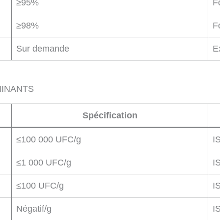
≥95%
F
≥98%
F
Sur demande
E
MINANTS
Spécification
≤100 000 UFC/g
I
≤1 000 UFC/g
I
≤100 UFC/g
I
Négatif/g
I