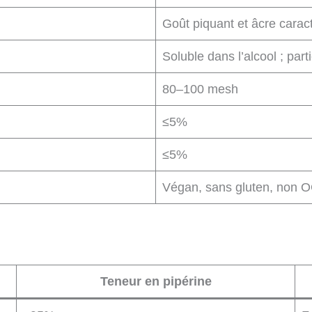
Goût piquant et âcre caract
Soluble dans l’alcool ; par
80–100 mesh
≤5%
≤5%
Végan, sans gluten, non 
Teneur en pipérine